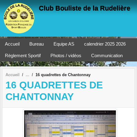
Panneau de gestion des cookies
Club Bouliste de la Rudelière
Accueil
Bureau
Equipe AS
calendrier 2025 2026
Règlement Sportif
Photos / vidéos
Communication
Accueil
16 quadrettes de Chantonnay
16 QUADRETTES DE
CHANTONNAY