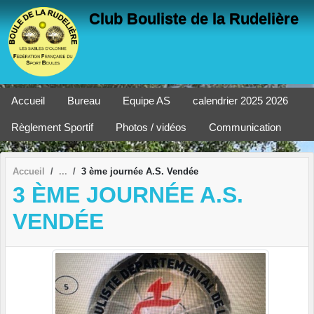
Panneau de gestion des cookies
Club Bouliste de la Rudelière
Accueil
Bureau
Equipe AS
calendrier 2025 2026
Règlement Sportif
Photos / vidéos
Communication
Accueil
3 ème journée A.S. Vendée
3 ÈME JOURNÉE A.S.
VENDÉE