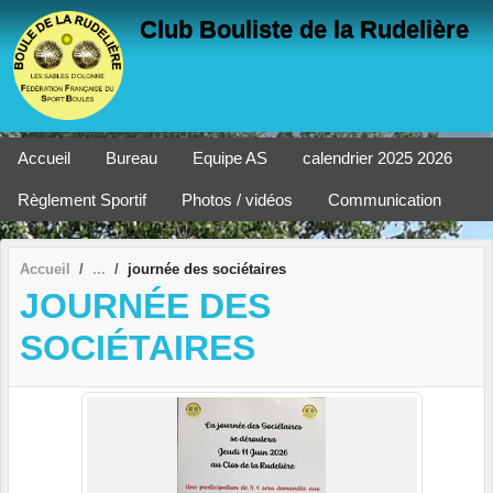
Panneau de gestion des cookies
Club Bouliste de la Rudelière
Accueil
Bureau
Equipe AS
calendrier 2025 2026
Règlement Sportif
Photos / vidéos
Communication
Accueil
journée des sociétaires
JOURNÉE DES
SOCIÉTAIRES