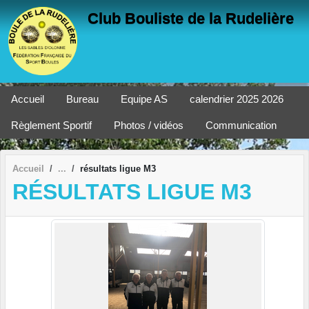
Panneau de gestion des cookies
Club Bouliste de la Rudelière
Accueil
Bureau
Equipe AS
calendrier 2025 2026
Règlement Sportif
Photos / vidéos
Communication
Accueil
résultats ligue M3
RÉSULTATS LIGUE M3