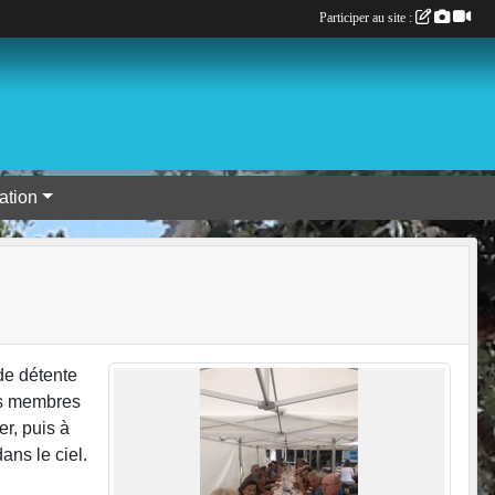
Participer au site :
tion
de détente
les membres
er, puis à
ans le ciel.