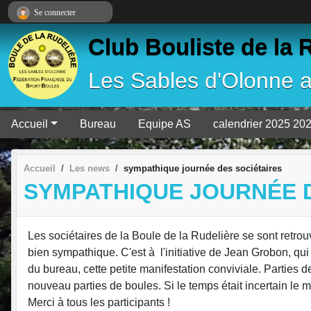
Panneau de gestion des cookies
Se connecter
Club Bouliste de la 
Les Sables d'Olonne 
Accueil
Bureau
Equipe AS
calendrier 2025 20
Accueil
Les news
sympathique journée des sociétaires
SYMPATHIQUE JOURNÉE D
Les sociétaires de la Boule de la Rudelière se sont retrou
bien sympathique. C'est à l'initiative de Jean Grobon, qu
du bureau, cette petite manifestation conviviale. Parties d
nouveau parties de boules. Si le temps était incertain le mat
Merci à tous les participants !