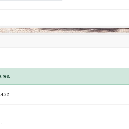
ires.
 14:32
.