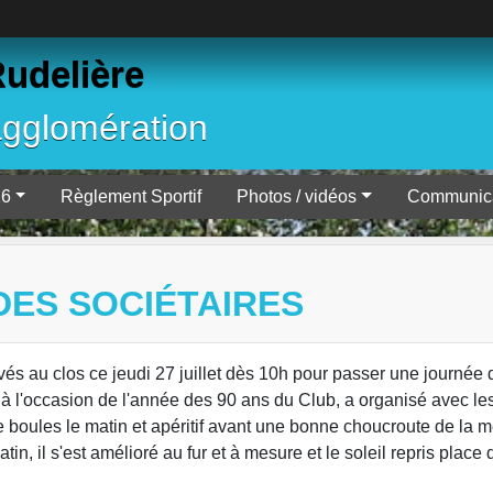
Rudelière
agglomération
26
Règlement Sportif
Photos / vidéos
Communica
ES SOCIÉTAIRES
vés au clos ce jeudi 27 juillet dès 10h pour passer une journée 
i à l'occasion de l'année des 90 ans du Club, a organisé avec 
e boules le matin et apéritif avant une bonne choucroute de la m
in, il s'est amélioré au fur et à mesure et le soleil repris place d