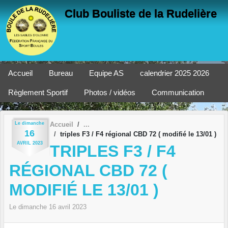
Panneau de gestion des cookies
Club Bouliste de la Rudelière
Accueil
Bureau
Equipe AS
calendrier 2025 2026
Règlement Sportif
Photos / vidéos
Communication
Le
dimanche
Accueil
16
triples F3 / F4 régional CBD 72 ( modifié le 13/01 )
AVRIL
2023
TRIPLES F3 / F4
RÉGIONAL CBD 72 (
MODIFIÉ LE 13/01 )
Le
dimanche
16
avril
2023