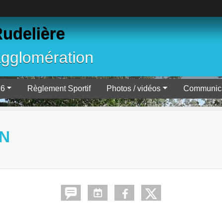
Rudelière
agglomération
26
Règlement Sportif
Photos / vidéos
Communica
EN