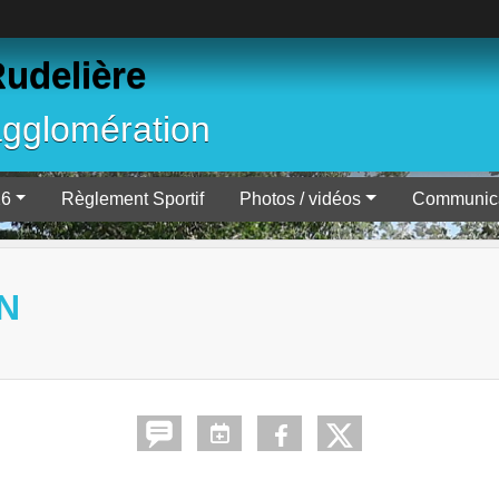
Rudelière
agglomération
26
Règlement Sportif
Photos / vidéos
Communica
N