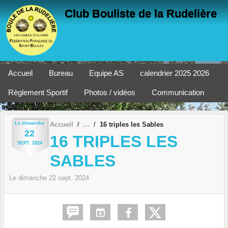
Panneau de gestion des cookies
Club Bouliste de la Rudelière
Accueil
Bureau
Equipe AS
calendrier 2025 2026
Règlement Sportif
Photos / vidéos
Communication
Le
dimanche
Accueil
16 triples les Sables
22
16 TRIPLES LES
SEPT.
2024
SABLES
Le
dimanche
22
sept.
2024