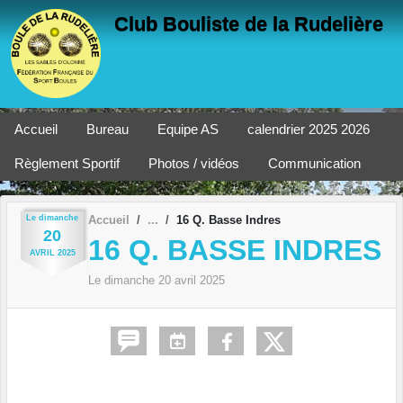
Panneau de gestion des cookies
Club Bouliste de la Rudelière
Accueil
Bureau
Equipe AS
calendrier 2025 2026
Règlement Sportif
Photos / vidéos
Communication
Le
dimanche
Accueil
16 Q. Basse Indres
20
16 Q. BASSE INDRES
AVRIL
2025
Le
dimanche
20
avril
2025